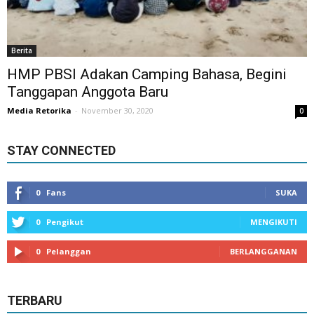
Berita
HMP PBSI Adakan Camping Bahasa, Begini
Tanggapan Anggota Baru
Media Retorika
-
November 30, 2020
0
STAY CONNECTED
0
Fans
SUKA
0
Pengikut
MENGIKUTI
0
Pelanggan
BERLANGGANAN
TERBARU