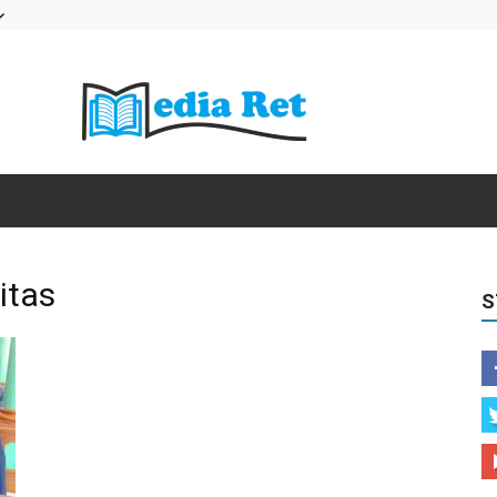
Media
itas
S
Retorika