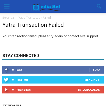
Beranda
Yatra Transaction Failed
Yatra Transaction Failed
Your transaction failed, please try again or contact site support.
STAY CONNECTED
0
Fans
SUKA
0
Pengikut
MENGIKUTI
0
Pelanggan
BERLANGGANAN