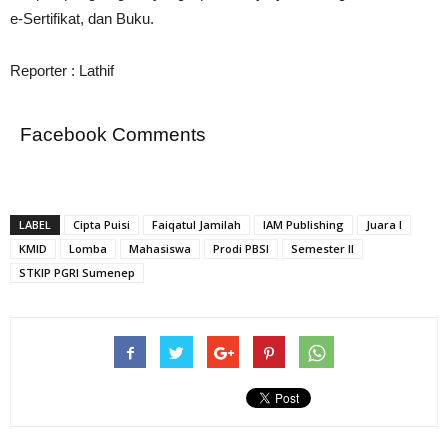
e-Sertifikat, dan Buku.
Reporter : Lathif
Facebook Comments
LABEL
Cipta Puisi
Faiqatul Jamilah
IAM Publishing
Juara I
KMID
Lomba
Mahasiswa
Prodi PBSI
Semester II
STKIP PGRI Sumenep