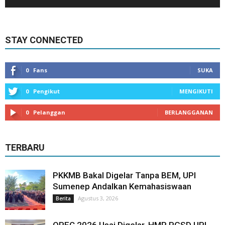
STAY CONNECTED
0
Fans
SUKA
0
Pengikut
MENGIKUTI
0
Pelanggan
BERLANGGANAN
TERBARU
PKKMB Bakal Digelar Tanpa BEM, UPI
Sumenep Andalkan Kemahasiswaan
Agustus 3, 2026
Berita
OPEC 2026 Usai Digelar, HMP PGSD UPI