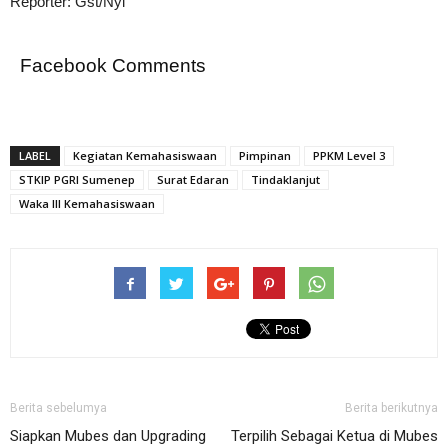
Reporter: Gst/Nyl
Facebook Comments
LABEL
Kegiatan Kemahasiswaan
Pimpinan
PPKM Level 3
STKIP PGRI Sumenep
Surat Edaran
Tindaklanjut
Waka III Kemahasiswaan
Berita sebelumya
Berita berikutnya
Siapkan Mubes dan Upgrading
Terpilih Sebagai Ketua di Mubes