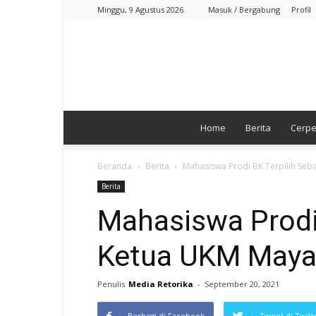
Minggu, 9 Agustus 2026
Masuk / Bergabung
Profil
Home
Berita
Cerp
Beranda
Berita
Mahasiswa Prodi BK Terpilih Se
Berita
Mahasiswa Prodi 
Ketua UKM May
Penulis
Media Retorika
-
September 20, 2021
Berbagi di Facebook
Tweet di Twitt