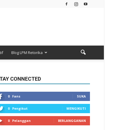
if
Blog LPM Retorika
TAY CONNECTED
0
Fans
SUKA
0
Pengikut
MENGIKUTI
0
Pelanggan
BERLANGGANAN