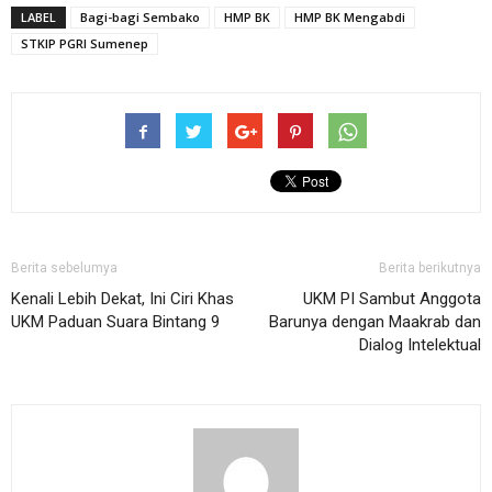
LABEL
Bagi-bagi Sembako
HMP BK
HMP BK Mengabdi
STKIP PGRI Sumenep
Berita sebelumya
Berita berikutnya
Kenali Lebih Dekat, Ini Ciri Khas
UKM PI Sambut Anggota
UKM Paduan Suara Bintang 9
Barunya dengan Maakrab dan
Dialog Intelektual