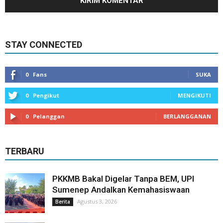
STAY CONNECTED
0
Fans
SUKA
0
Pengikut
MENGIKUTI
0
Pelanggan
BERLANGGANAN
TERBARU
PKKMB Bakal Digelar Tanpa BEM, UPI
Sumenep Andalkan Kemahasiswaan
Agustus 3, 2026
Berita