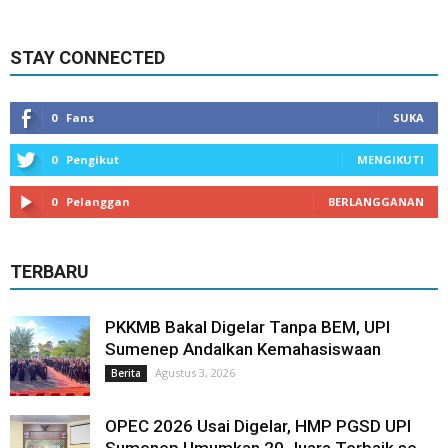
STAY CONNECTED
0
Fans
SUKA
0
Pengikut
MENGIKUTI
0
Pelanggan
BERLANGGANAN
TERBARU
PKKMB Bakal Digelar Tanpa BEM, UPI
Sumenep Andalkan Kemahasiswaan
Agustus 3, 2026
Berita
OPEC 2026 Usai Digelar, HMP PGSD UPI
Sumenep Umumkan 20 Juara Terbaik se-