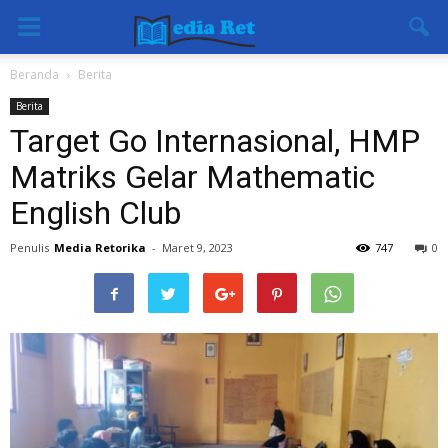
Beranda
Berita
Berita
Target Go Internasional, HMP
Matriks Gelar Mathematic
English Club
Penulis
Media Retorika
-
Maret 9, 2023
747
0