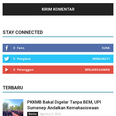
STAY CONNECTED
0
Fans
SUKA
0
Pengikut
MENGIKUTI
0
Pelanggan
BERLANGGANAN
TERBARU
PKKMB Bakal Digelar Tanpa BEM, UPI
Sumenep Andalkan Kemahasiswaan
Agustus 3, 2026
Berita