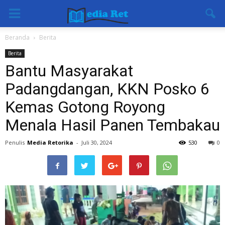
Beranda
Berita
Berita
Bantu Masyarakat
Padangdangan, KKN Posko 6
Kemas Gotong Royong
Menala Hasil Panen Tembakau
Penulis
Media Retorika
-
Juli 30, 2024
530
0