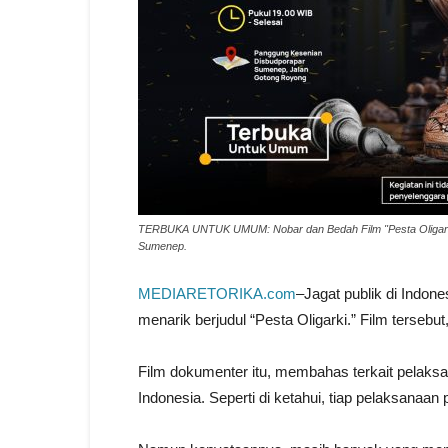
TERBUKA UNTUK UMUM: Nobar dan Bedah Film "Pesta Oligarki"
Sumenep.
MEDIARETORIKA.com
–Jagat publik di Indon
menarik berjudul “Pesta Oligarki.” Film terseb
Film dokumenter itu, membahas terkait pelaks
Indonesia. Seperti di ketahui, tiap pelaksanaan