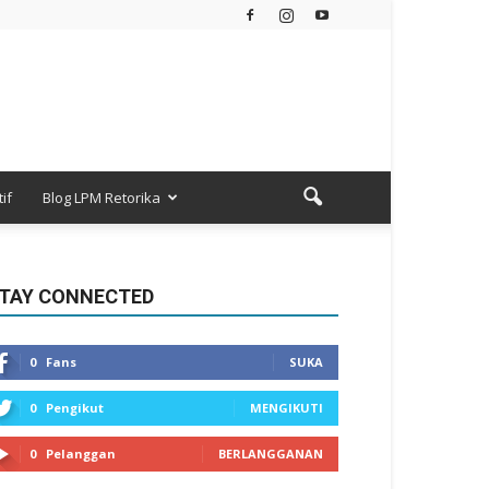
if
Blog LPM Retorika
TAY CONNECTED
0
Fans
SUKA
0
Pengikut
MENGIKUTI
0
Pelanggan
BERLANGGANAN