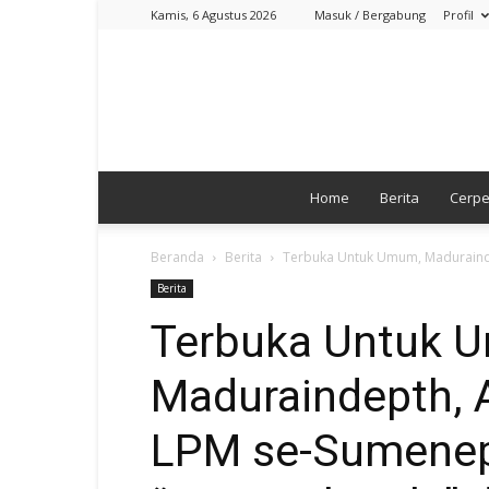
Kamis, 6 Agustus 2026
Masuk / Bergabung
Profil
Home
Berita
Cerp
Beranda
Berita
Terbuka Untuk Umum, Maduraindep
Berita
Terbuka Untuk 
Maduraindepth, A
LPM se-Sumenep