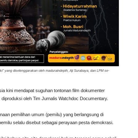
 yang diselenggarakan oleh maduraindepth, Aji Surabaya, dan LPM se-
esia kini mendapat suguhan tontonan film dokumenter
ut, diproduksi oleh Tim Jurnalis Watchdoc Documentary.
anaan pemilihan umum (pemilu) yang berlangsung di
 pemilu selalu disebut sebagai perayaan pesta demokrasi.