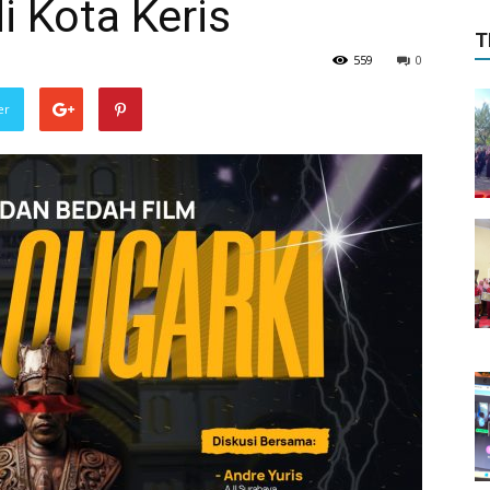
di Kota Keris
T
559
0
er