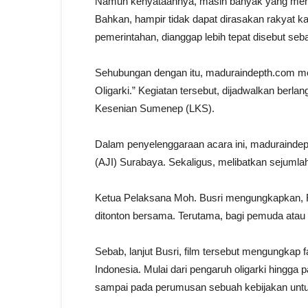
Namun kenyataannya, masih banyak yang menila
Bahkan, hampir tidak dapat dirasakan rakyat k
pemerintahan, dianggap lebih tepat disebut sebag
Sehubungan dengan itu, maduraindepth.com men
Oligarki.” Kegiatan tersebut, dijadwalkan berl
Kesenian Sumenep (LKS).
Dalam penyelenggaraan acara ini, maduraindept
(AJI) Surabaya. Sekaligus, melibatkan seju
Ketua Pelaksana Moh. Busri mengungkapkan, Fi
ditonton bersama. Terutama, bagi pemuda ata
Sebab, lanjut Busri, film tersebut mengungkap 
Indonesia. Mulai dari pengaruh oligarki hingga
sampai pada perumusan sebuah kebijakan untu