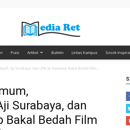
en
Puisi
Artikel
Buletin
Lintas Kampus
Sosok Inspirat
Media
th, Aji Surabaya, dan LPM se-Sumenep Bakal Bedah Film...
S
Umum,
Retorika
ji Surabaya, dan
 Bakal Bedah Film