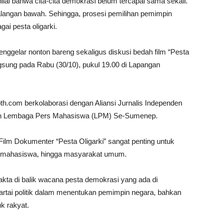
i bahwa cita-cita demokrasi belum tercapai sama sekali.
alangan bawah. Sehingga, prosesi pemilihan pemimpin
ai pesta oligarki.
ggelar nonton bareng sekaligus diskusi bedah film “Pesta
angsung pada Rabu (30/10), pukul 19.00 di Lapangan
h.com berkolaborasi dengan Aliansi Jurnalis Independen
mlah Lembaga Pers Mahasiswa (LPM) Se-Sumenep.
lm Dokumenter “Pesta Oligarki” sangat penting untuk
u mahasiswa, hingga masyarakat umum.
fakta di balik wacana pesta demokrasi yang ada di
 partai politik dalam menentukan pemimpin negara, bahkan
k rakyat.