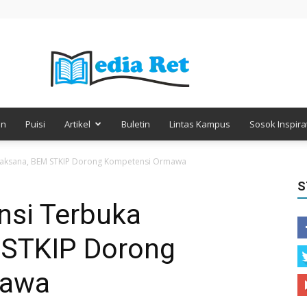
en
Puisi
Artikel
Buletin
Lintas Kampus
Sosok Inspirat
Media
rlaksana, BEM STKIP Dorong Kompetensi Ormawa
S
nsi Terbuka
Retorika
 STKIP Dorong
mawa