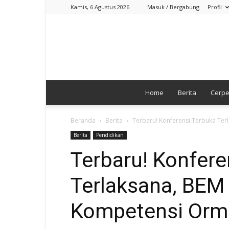
Kamis, 6 Agustus 2026
Masuk / Bergabung
Profil
Home
Berita
Cerp
Beranda
Berita
Terbaru! Konferensi Terbuka Te
Berita
Pendidikan
Terbaru! Konfere
Terlaksana, BEM
Kompetensi Or