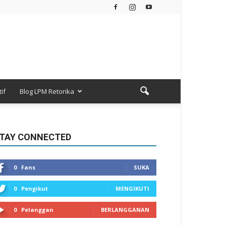
if
Blog LPM Retorika
TAY CONNECTED
0
Fans
SUKA
0
Pengikut
MENGIKUTI
0
Pelanggan
BERLANGGANAN