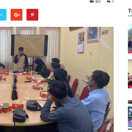
423
0
T
er