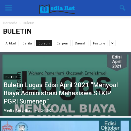
Beranda
Buletin
BULETIN
Artikel
Berita
Buletin
Cerpen
Daerah
Feature
BULETIN
Buletin Lugas Edisi April 2021 “Menyoal
Biaya Administrasi Mahasiswa STKIP
PGRI Sumenep”
Media Retorika
-
Mei 24, 2021