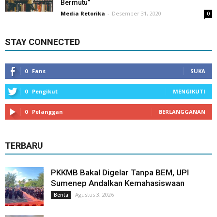
Bermutu”
Media Retorika
-
Desember 31, 2020
0
STAY CONNECTED
0
Fans
SUKA
0
Pengikut
MENGIKUTI
0
Pelanggan
BERLANGGANAN
TERBARU
PKKMB Bakal Digelar Tanpa BEM, UPI
Sumenep Andalkan Kemahasiswaan
Agustus 3, 2026
Berita