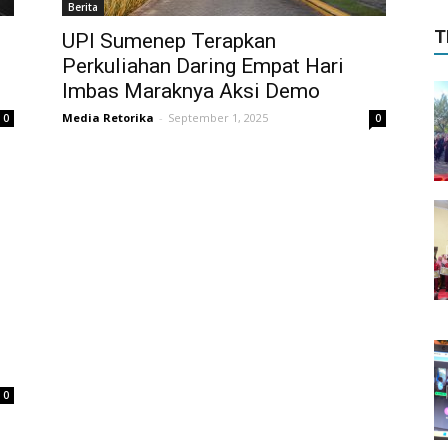
Berita
T
UPI Sumenep Terapkan
Perkuliahan Daring Empat Hari
Imbas Maraknya Aksi Demo
Media Retorika
-
September 1, 2025
0
0
0