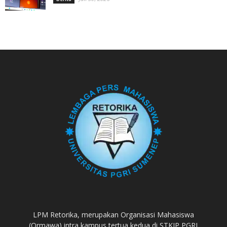
LPM Retorika, merupakan Organisasi Mahasiswa
(Ormawa) intra kampus tertua kedua di STKIP PGRI