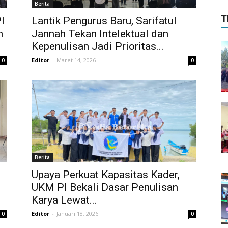
Berita
T
I
Lantik Pengurus Baru, Sarifatul
m
Jannah Tekan Intelektual dan
Kepenulisan Jadi Prioritas...
Editor
-
Maret 14, 2026
0
0
Berita
Upaya Perkuat Kapasitas Kader,
UKM PI Bekali Dasar Penulisan
Karya Lewat...
Editor
-
Januari 18, 2026
0
0