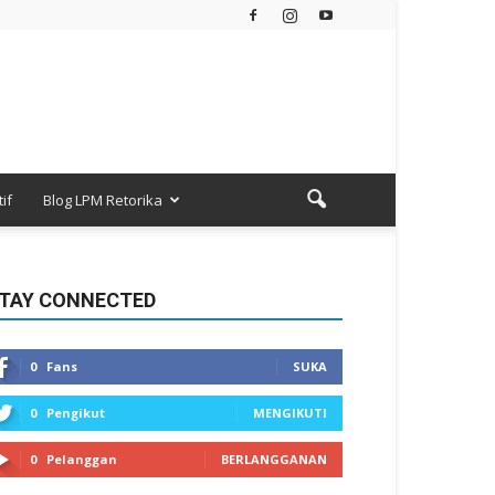
if
Blog LPM Retorika
TAY CONNECTED
0
Fans
SUKA
0
Pengikut
MENGIKUTI
0
Pelanggan
BERLANGGANAN