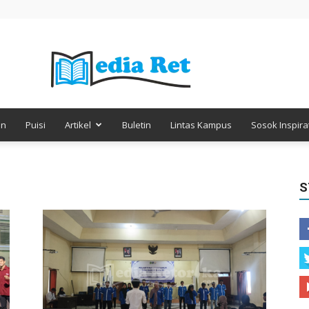
en
Puisi
Artikel
Buletin
Lintas Kampus
Sosok Inspirat
Media
S
Retorika