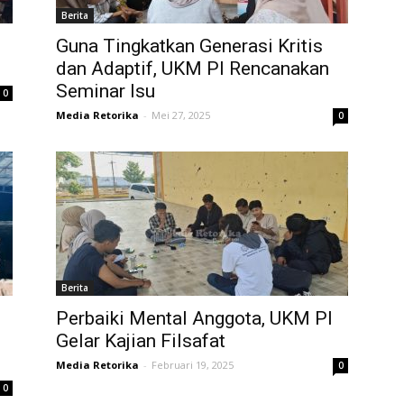
Berita
Guna Tingkatkan Generasi Kritis
dan Adaptif, UKM PI Rencanakan
Seminar Isu
0
Media Retorika
-
Mei 27, 2025
0
Berita
Perbaiki Mental Anggota, UKM PI
Gelar Kajian Filsafat
Media Retorika
-
Februari 19, 2025
0
0