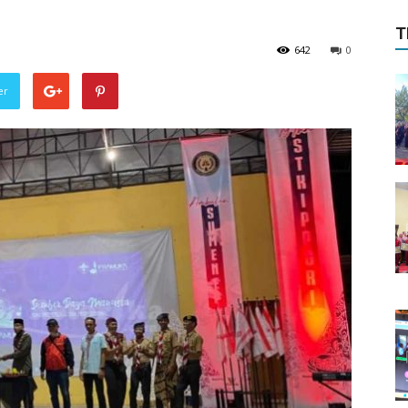
T
642
0
er