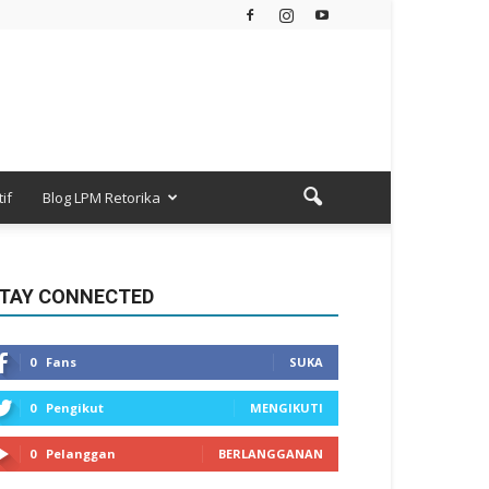
if
Blog LPM Retorika
TAY CONNECTED
0
Fans
SUKA
0
Pengikut
MENGIKUTI
0
Pelanggan
BERLANGGANAN