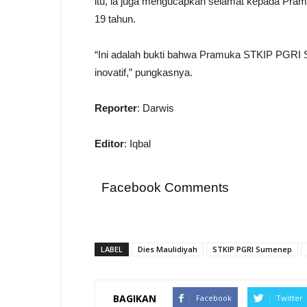
itu, ia juga mengucapkan selamat kepada Pr
19 tahun.
“Ini adalah bukti bahwa Pramuka STKIP PGRI Su
inovatif,” pungkasnya.
Reporter
: Darwis
Editor
: Iqbal
Facebook Comments
LABEL
Dies Maulidiyah
STKIP PGRI Sumenep
BAGIKAN
Facebook
Twitter