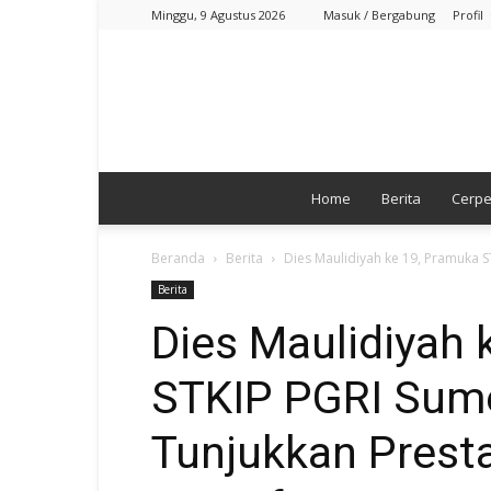
Minggu, 9 Agustus 2026
Masuk / Bergabung
Profil
Home
Berita
Cerp
Beranda
Berita
Dies Maulidiyah ke 19, Pramuka S
Berita
Dies Maulidiyah 
STKIP PGRI Sum
Tunjukkan Presta