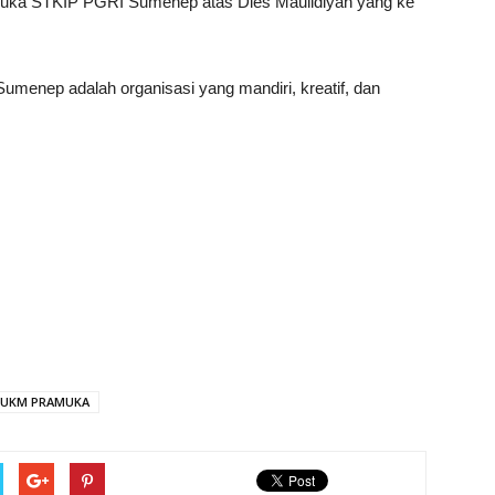
amuka STKIP PGRI Sumenep atas Dies Maulidiyah yang ke
menep adalah organisasi yang mandiri, kreatif, dan
UKM PRAMUKA