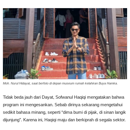
Moh. Nurul Hidayat, saat berfoto di depan museum rumah kelahiran Buya Hamka.
Tidak beda jauh dari Dayat, Sofwanul Haqiqi mengatakan bahwa
program ini mengesankan. Sebab dirinya sekarang mengetahui
sedikit bahasa minang, seperti “dima bumi di pijak, di sinan langik
dijunjung”. Karena ini, Haqiqi maju dan berkiprah di segala sektor.