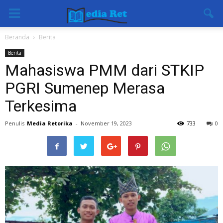
Beranda
Berita
Berita
Mahasiswa PMM dari STKIP
PGRI Sumenep Merasa
Terkesima
Penulis
Media Retorika
-
November 19, 2023
733
0