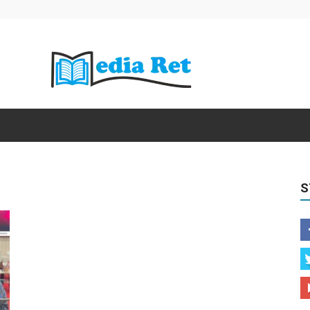
Media
S
Retorika