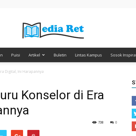
en
Puisi
Artikel
Buletin
Lintas Kampus
Sosok Inspirat
Media
a Digital, Ini Harapannya
S
ru Konselor di Era
Retorika
pannya
738
0
er