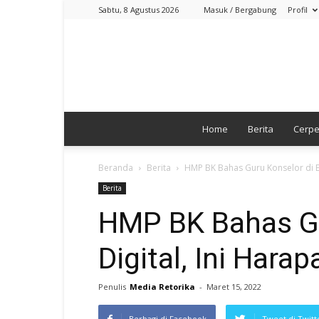
Sabtu, 8 Agustus 2026
Masuk / Bergabung
Profil
Home
Berita
Cerp
Beranda
Berita
HMP BK Bahas Guru Konselor di Er
Berita
HMP BK Bahas Gu
Digital, Ini Hara
Penulis
Media Retorika
-
Maret 15, 2022
Berbagi di Facebook
Tweet di Twitt