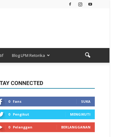
if
Blog LPM Retorika
TAY CONNECTED
0
Fans
SUKA
0
Pengikut
MENGIKUTI
0
Pelanggan
BERLANGGANAN