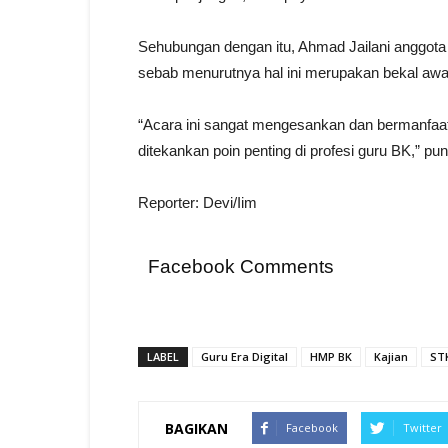
Sehubungan dengan itu, Ahmad Jailani anggot
sebab menurutnya hal ini merupakan bekal awa
“Acara ini sangat mengesankan dan bermanfaat
ditekankan poin penting di profesi guru BK,” p
Reporter: Devi/Iim
Facebook Comments
LABEL
Guru Era Digital
HMP BK
Kajian
ST
BAGIKAN
Facebook
Twitter