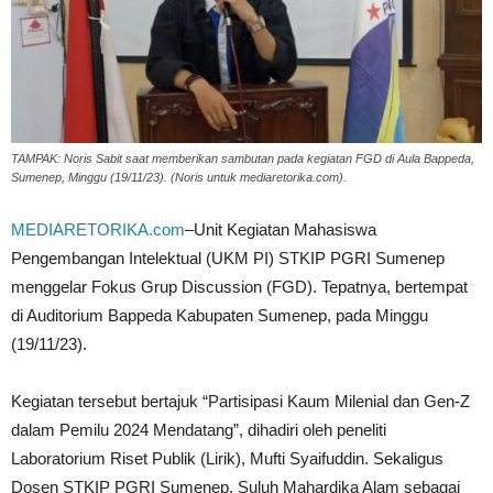
TAMPAK: Noris Sabit saat memberikan sambutan pada kegiatan FGD di Aula Bappeda,
Sumenep, Minggu (19/11/23). (Noris untuk mediaretorika.com).
MEDIARETORIKA.com
–Unit Kegiatan Mahasiswa
Pengembangan Intelektual (UKM PI) STKIP PGRI Sumenep
menggelar Fokus Grup Discussion (FGD). Tepatnya, bertempat
di Auditorium Bappeda Kabupaten Sumenep, pada Minggu
(19/11/23).
Kegiatan tersebut bertajuk “Partisipasi Kaum Milenial dan Gen-Z
dalam Pemilu 2024 Mendatang”, dihadiri oleh peneliti
Laboratorium Riset Publik (Lirik), Mufti Syaifuddin. Sekaligus
Dosen STKIP PGRI Sumenep, Suluh Mahardika Alam sebagai