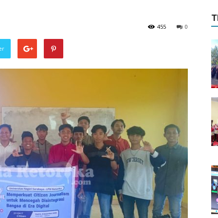
T
455
0
er