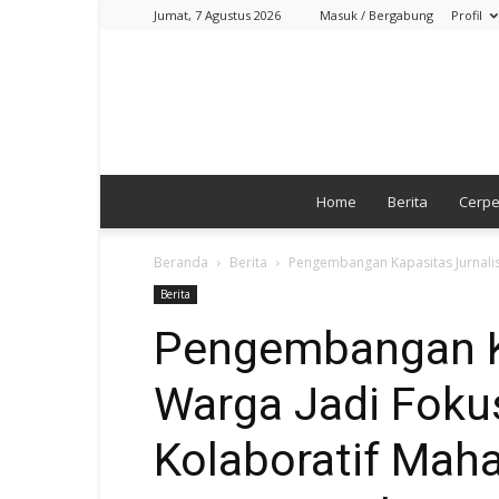
Jumat, 7 Agustus 2026
Masuk / Bergabung
Profil
Home
Berita
Cerp
Beranda
Berita
Pengembangan Kapasitas Jurnalis
Berita
Pengembangan K
Warga Jadi Foku
Kolaboratif Mah