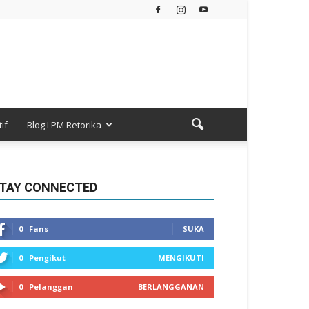
if
Blog LPM Retorika
TAY CONNECTED
0
Fans
SUKA
0
Pengikut
MENGIKUTI
0
Pelanggan
BERLANGGANAN