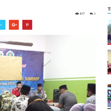
T
877
0
er