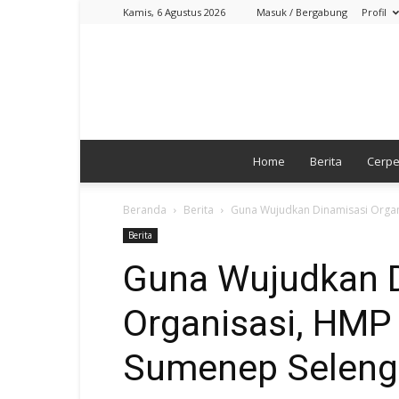
Kamis, 6 Agustus 2026
Masuk / Bergabung
Profil
Home
Berita
Cerp
Beranda
Berita
Guna Wujudkan Dinamisasi Organi
Berita
Guna Wujudkan 
Organisasi, HMP
Sumenep Seleng