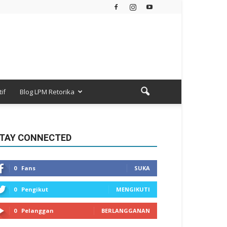
if
Blog LPM Retorika
TAY CONNECTED
0
Fans
SUKA
0
Pengikut
MENGIKUTI
0
Pelanggan
BERLANGGANAN