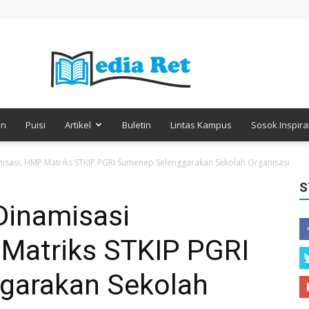
en
Puisi
Artikel
Buletin
Lintas Kampus
Sosok Inspirat
Media
sasi, HMP Matriks STKIP PGRI Sumenep Selenggarakan Sekolah Organisasi
S
Dinamisasi
Retorika
 Matriks STKIP PGRI
garakan Sekolah