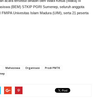
cara tersebut dihadiri oleh Wakil Ketua (Waka) III
asiswa (BEM) STKIP PGRI Sumenep, seluruh anggota
FMIPA Univesitas Islam Madura (UIM), serta 21 peserta
g
Mahasiswa
Organisasi
Prodi PMTK
nep