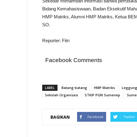
Sekedar menambah informasi bahwa pembukaan a
Bidang Kemahasiswaan, Badan Eksekutif Mah
HMP Matriks, Alumni HMP Matriks, Ketua BEM 
SO.
Reporter: Fitri
Facebook Comments
LABEL
Batang-batang
HMP Matriks
Leggun
Sekolah Organisasi
STKIP PGRI Sumenep
Sume
BAGIKAN
Facebook
Twitter