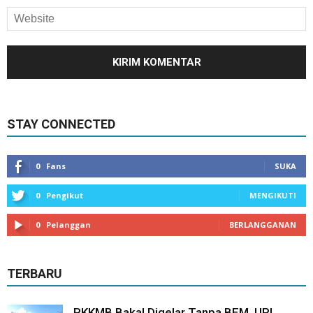
STAY CONNECTED
0
Fans
SUKA
0
Pengikut
MENGIKUTI
0
Pelanggan
BERLANGGANAN
TERBARU
PKKMB Bakal Digelar Tanpa BEM, UPI