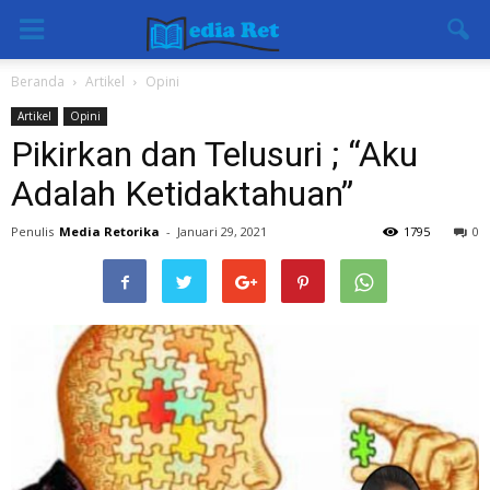
Beranda
Artikel
Opini
Artikel
Opini
Pikirkan dan Telusuri ; “Aku
Adalah Ketidaktahuan”
Penulis
Media Retorika
-
Januari 29, 2021
1795
0