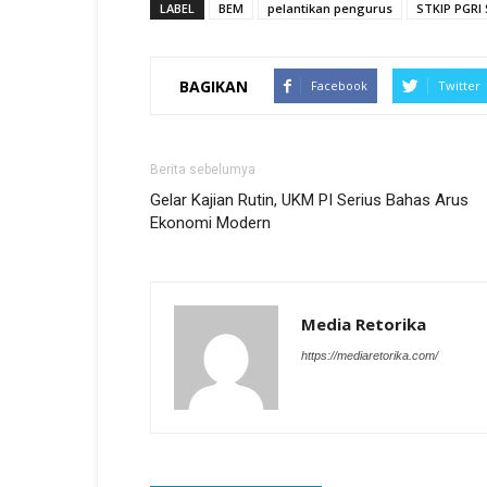
LABEL
BEM
pelantikan pengurus
STKIP PGRI
BAGIKAN
Facebook
Twitter
Berita sebelumya
Gelar Kajian Rutin, UKM PI Serius Bahas Arus
Ekonomi Modern
Media Retorika
https://mediaretorika.com/