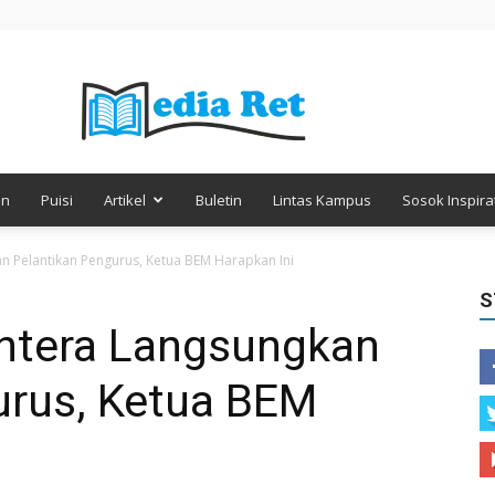
en
Puisi
Artikel
Buletin
Lintas Kampus
Sosok Inspirat
Media
 Pelantikan Pengurus, Ketua BEM Harapkan Ini
S
ntera Langsungkan
Retorika
urus, Ketua BEM