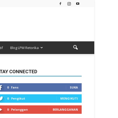
if
Blog LPM Retorika
TAY CONNECTED
0
Fans
SUKA
0
Pengikut
MENGIKUTI
0
Pelanggan
BERLANGGANAN