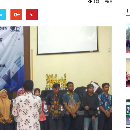
965
0
T
er