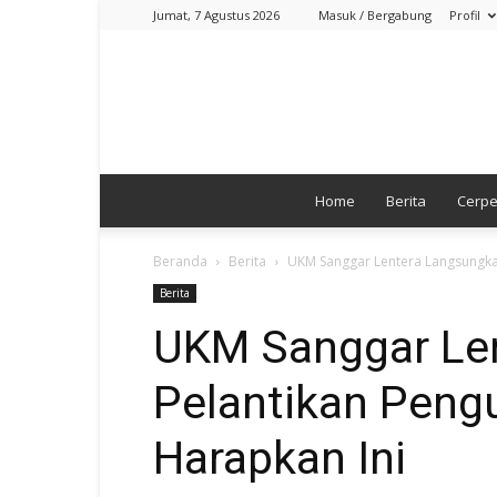
Jumat, 7 Agustus 2026
Masuk / Bergabung
Profil
Home
Berita
Cerp
Beranda
Berita
UKM Sanggar Lentera Langsungkan
Berita
UKM Sanggar Le
Pelantikan Peng
Harapkan Ini