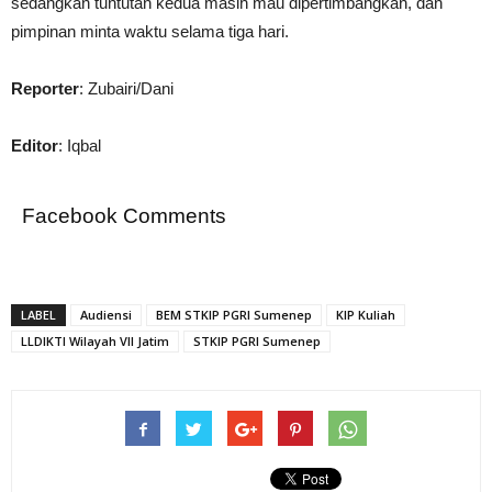
sedangkan tuntutan kedua masih mau dipertimbangkan, dan
pimpinan minta waktu selama tiga hari.
Reporter
: Zubairi/Dani
Editor
: Iqbal
Facebook Comments
LABEL
Audiensi
BEM STKIP PGRI Sumenep
KIP Kuliah
LLDIKTI Wilayah VII Jatim
STKIP PGRI Sumenep