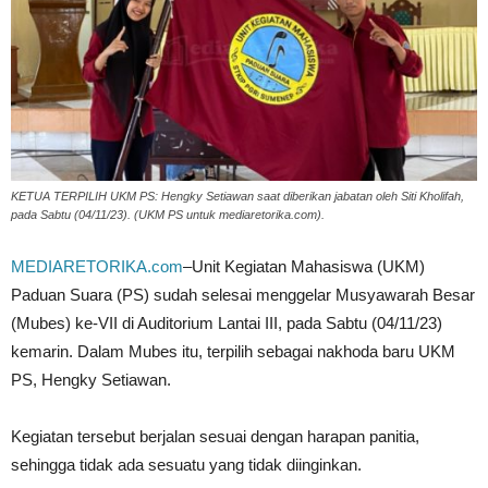
KETUA TERPILIH UKM PS: Hengky Setiawan saat diberikan jabatan oleh Siti Kholifah,
pada Sabtu (04/11/23). (UKM PS untuk mediaretorika.com).
MEDIARETORIKA.com
–Unit Kegiatan Mahasiswa (UKM)
Paduan Suara (PS) sudah selesai menggelar Musyawarah Besar
(Mubes) ke-VII di Auditorium Lantai III, pada Sabtu (04/11/23)
kemarin. Dalam Mubes itu, terpilih sebagai nakhoda baru UKM
PS, Hengky Setiawan.
Kegiatan tersebut berjalan sesuai dengan harapan panitia,
sehingga tidak ada sesuatu yang tidak diinginkan.