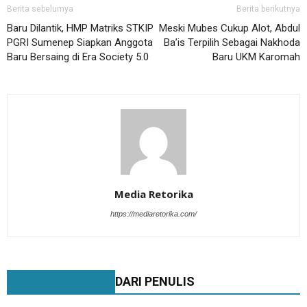
Berita sebelumya
Berita berikutnya
Baru Dilantik, HMP Matriks STKIP
Meski Mubes Cukup Alot, Abdul
PGRI Sumenep Siapkan Anggota
Ba’is Terpilih Sebagai Nakhoda
Baru Bersaing di Era Society 5.0
Baru UKM Karomah
Media Retorika
https://mediaretorika.com/
BERITA TERKAIT
DARI PENULIS