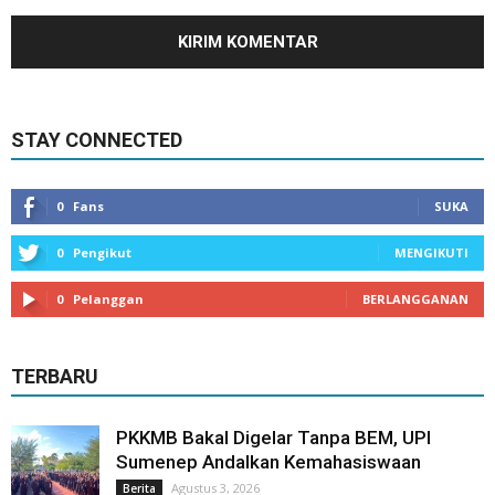
STAY CONNECTED
0
Fans
SUKA
0
Pengikut
MENGIKUTI
0
Pelanggan
BERLANGGANAN
TERBARU
PKKMB Bakal Digelar Tanpa BEM, UPI
Sumenep Andalkan Kemahasiswaan
Agustus 3, 2026
Berita