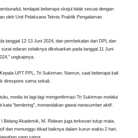
mburadul, terdapat beberapa skejul tidak sesuai dengan
rkan oleh Unit Pelaksana Teknis Praktik Pengalaman
da tanggal 12-13 Juni 2024, dan pembekalan dari DPL dan
surat edaran selaiknya dikeluarkan pada tanggal 11 Juni
2024,” ungkapnya.
Kepala UPT PPL, Tri Sukirman. Namun, saat beberapa kali
k direspons sama sekali.
itu, media ini lagi-lagi mengonfirmasi Tri Sukirman melalui
t kata “berdering”, menandakan gawai narasumber aktif.
) I Bidang Akademik, M. Ridwan juga terkesan tutup mata.
if dan menunggu itikad baiknya dalam kurun waktu 2 hari.
t jawaban yang sama.