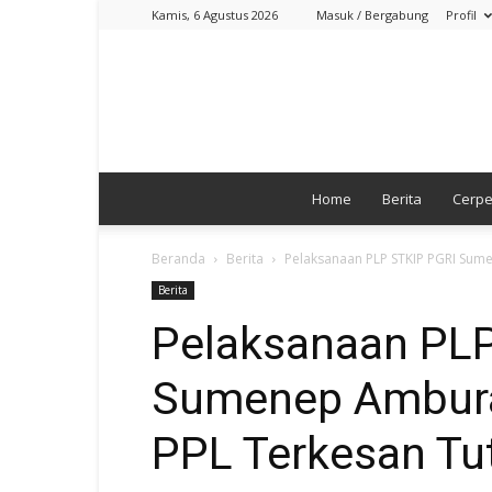
Kamis, 6 Agustus 2026
Masuk / Bergabung
Profil
Home
Berita
Cerp
Beranda
Berita
Pelaksanaan PLP STKIP PGRI Sume
Berita
Pelaksanaan PL
Sumenep Ambura
PPL Terkesan Tu