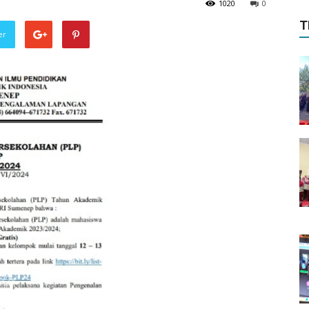
1020
0
T
er