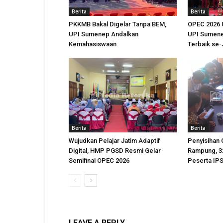
Berita
Berita
PKKMB Bakal Digelar Tanpa BEM,
OPEC 2026 
UPI Sumenep Andalkan
UPI Sumene
Kemahasiswaan
Terbaik se
Berita
Berita
Wujudkan Pelajar Jatim Adaptif
Penyisihan
Digital, HMP PGSD Resmi Gelar
Rampung, 32
Semifinal OPEC 2026
Peserta IPS
LEAVE A REPLY