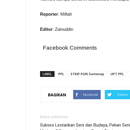
Reporter
: Miftah
Editor
: Zainuddin
Facebook Comments
LABEL
PPL
STKIP PGRI Sumenep
UPT PPL
BAGIKAN
Facebook
Twitter
Berita sebelumya
Sukses Lestarikan Seni dan Budaya, Pekan Sen