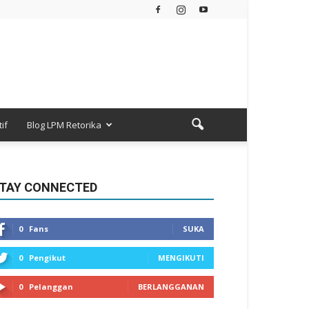
if
Blog LPM Retorika
TAY CONNECTED
0
Fans
SUKA
0
Pengikut
MENGIKUTI
0
Pelanggan
BERLANGGANAN