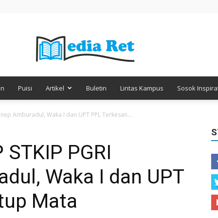
en
Puisi
Artikel
Buletin
Lintas Kampus
Sosok Inspirat
Media
nep Amburadul, Waka I dan UPT PPL Terkesan...
S
P STKIP PGRI
Retorika
dul, Waka I dan UPT
tup Mata