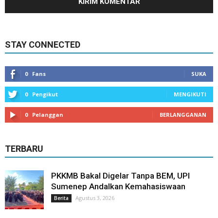
STAY CONNECTED
0
Fans
SUKA
0
Pengikut
MENGIKUTI
0
Pelanggan
BERLANGGANAN
TERBARU
PKKMB Bakal Digelar Tanpa BEM, UPI
Sumenep Andalkan Kemahasiswaan
Agustus 3, 2026
Berita