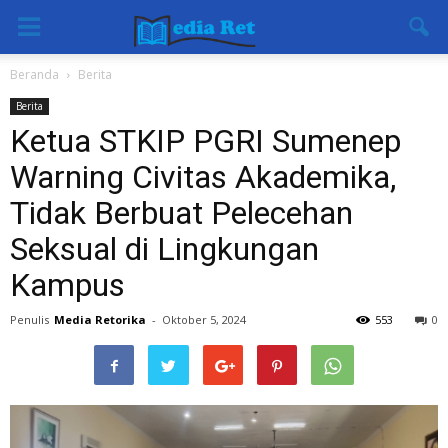
Beranda
Berita
Berita
Ketua STKIP PGRI Sumenep
Warning Civitas Akademika,
Tidak Berbuat Pelecehan
Seksual di Lingkungan
Kampus
Penulis
Media Retorika
-
Oktober 5, 2024
553
0