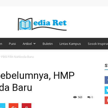
en
Puisi
Artikel
Buletin
Lintas Kampus
Sosok Inspirat
Media
PBSI Pilih Nahkoda Baru
S
Sebelumnya, HMP
Retorika
da Baru
563
0
er