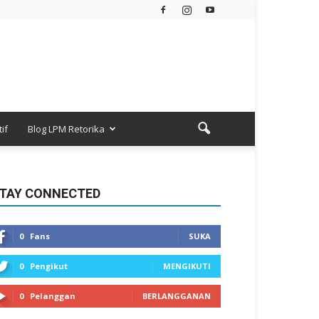
if
Blog LPM Retorika
TAY CONNECTED
0
Fans
SUKA
0
Pengikut
MENGIKUTI
0
Pelanggan
BERLANGGANAN