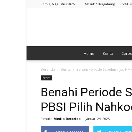
Kamis, 6 Agustus 2026
Masuk / Bergabung
Profil
Home
Berita
Cerp
Beranda
Berita
Benahi Periode Sebelumnya, HMP 
Berita
Benahi Periode 
PBSI Pilih Nahko
Penulis
Media Retorika
-
Januari 24, 2025
Berbagi di Facebook
Tweet di Twitt