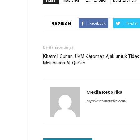
LABEL
HMP PBSI
mubes PBSI
Nahkoda baru
BAGIKAN
Facebook
Twitter
Berita sebelumya
Khatmil Qur’an, UKM Karomah Ajak untuk Tidak
Melupakan Al-Qur’an
Media Retorika
https://mediaretorika.com/