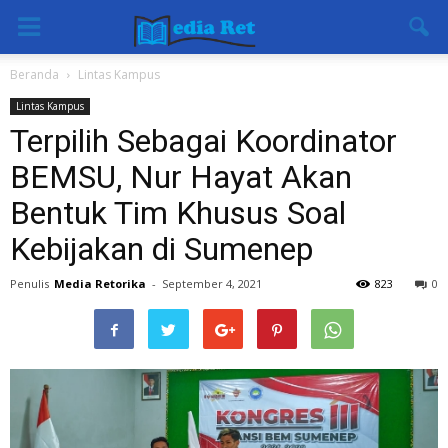
Beranda
Lintas Kampus
Lintas Kampus
Terpilih Sebagai Koordinator
BEMSU, Nur Hayat Akan
Bentuk Tim Khusus Soal
Kebijakan di Sumenep
Penulis
Media Retorika
-
September 4, 2021
823
0