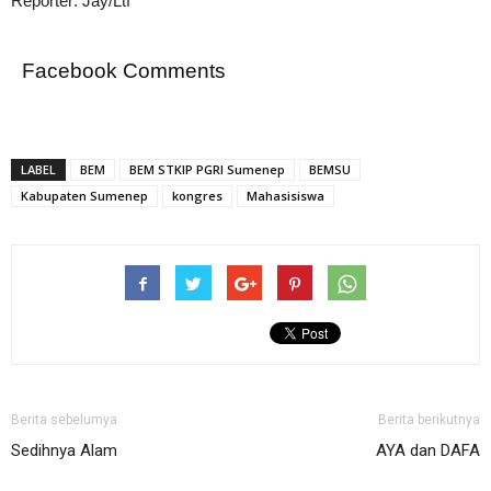
Reporter: Jay/Ltf
Facebook Comments
LABEL
BEM
BEM STKIP PGRI Sumenep
BEMSU
Kabupaten Sumenep
kongres
Mahasisiswa
Berita sebelumya
Berita berikutnya
Sedihnya Alam
AYA dan DAFA