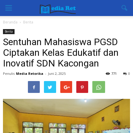
Beranda
Berita
Berita
Sentuhan Mahasiswa PGSD
Ciptakan Kelas Edukatif dan
Inovatif SDN Kacongan
Penulis
Media Retorika
-
Juni 2, 2025
771
0