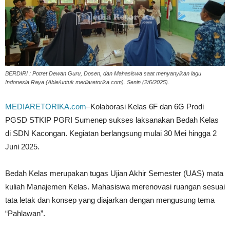
BERDIRI : Potret Dewan Guru, Dosen, dan Mahasiswa saat menyanyikan lagu
Indonesia Raya (Abie/untuk mediaretorika.com). Senin (2/6/2025).
MEDIARETORIKA.com
–Kolaborasi Kelas 6F dan 6G Prodi
PGSD STKIP PGRI Sumenep sukses laksanakan Bedah Kelas
di SDN Kacongan. Kegiatan berlangsung mulai 30 Mei hingga 2
Juni 2025.
Bedah Kelas merupakan tugas Ujian Akhir Semester (UAS) mata
kuliah Manajemen Kelas. Mahasiswa merenovasi ruangan sesuai
tata letak dan konsep yang diajarkan dengan mengusung tema
“Pahlawan”.