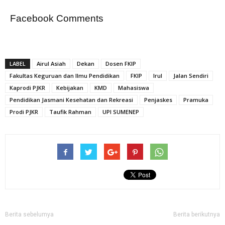
Facebook Comments
LABEL
Airul Asiah
Dekan
Dosen FKIP
Fakultas Keguruan dan Ilmu Pendidikan
FKIP
Irul
Jalan Sendiri
Kaprodi PJKR
Kebijakan
KMD
Mahasiswa
Pendidikan Jasmani Kesehatan dan Rekreasi
Penjaskes
Pramuka
Prodi PJKR
Taufik Rahman
UPI SUMENEP
Berita sebelumya
Berita berikutnya