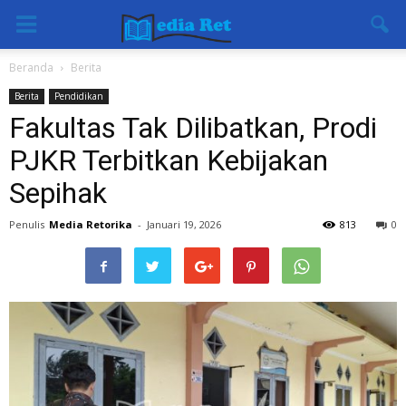
Beranda
Berita
Berita
Pendidikan
Fakultas Tak Dilibatkan, Prodi
PJKR Terbitkan Kebijakan
Sepihak
Penulis
Media Retorika
-
Januari 19, 2026
813
0