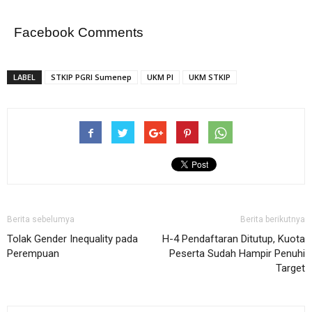
Facebook Comments
LABEL
STKIP PGRI Sumenep
UKM PI
UKM STKIP
Berita sebelumya
Berita berikutnya
Tolak Gender Inequality pada
H-4 Pendaftaran Ditutup, Kuota
Perempuan
Peserta Sudah Hampir Penuhi
Target