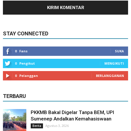
STAY CONNECTED
0
Fans
SUKA
0
Pengikut
MENGIKUTI
0
Pelanggan
BERLANGGANAN
TERBARU
PKKMB Bakal Digelar Tanpa BEM, UPI
Sumenep Andalkan Kemahasiswaan
Agustus 3, 2026
Berita